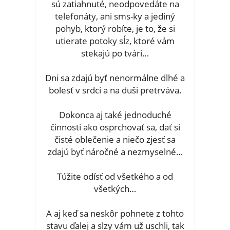
sú zatiahnuté, neodpovedáte na
telefonáty, ani sms-ky a jediný
pohyb, ktorý robíte, je to, že si
utierate potoky sĺz, ktoré vám
stekajú po tvári…
Dni sa zdajú byť nenormálne dlhé a
bolesť v srdci a na duši pretrváva.
Dokonca aj také jednoduché
činnosti ako osprchovať sa, dať si
čisté oblečenie a niečo zjesť sa
zdajú byť náročné a nezmyselné…
Túžite odísť od všetkého a od
všetkých…
A aj keď sa neskôr pohnete z tohto
stavu ďalej a slzy vám už uschli, tak