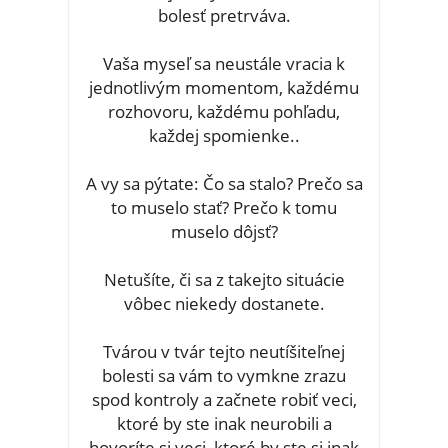
bolesť pretrváva.
Vaša myseľ sa neustále vracia k
jednotlivým momentom, každému
rozhovoru, každému pohľadu,
každej spomienke..
A vy sa pýtate: Čo sa stalo? Prečo sa
to muselo stať? Prečo k tomu
muselo dôjsť?
Netušíte, či sa z takejto situácie
vôbec niekedy dostanete.
Tvárou v tvár tejto neutíšiteľnej
bolesti sa vám to vymkne zrazu
spod kontroly a začnete robiť veci,
ktoré by ste inak neurobili a
hovoríte si veci, ktoré by ste si inak