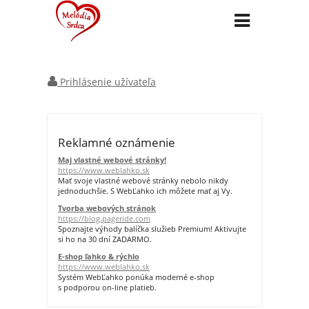
Prihlásenie užívateľa
Reklamné oznámenie
Maj vlastné webové stránky!
https://www.weblahko.sk
Mať svoje vlastné webové stránky nebolo nikdy
jednoduchšie. S WebĽahko ich môžete mať aj Vy.
Tvorba webových stránok
https://blog.pageride.com
Spoznajte výhody balíčka služieb Premium! Aktivujte
si ho na 30 dní ZADARMO.
E-shop ľahko & rýchlo
https://www.weblahko.sk
Systém WebĽahko ponúka moderné e-shop
s podporou on-line platieb.